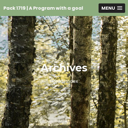
Pack 1719 | A Program with a goal
MENU
Archives
Home
Index